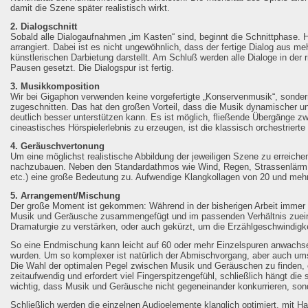
damit die Szene später realistisch wirkt.
2. Dialogschnitt
Sobald alle Dialogaufnahmen „im Kasten“ sind, beginnt die Schnittphase.
arrangiert. Dabei ist es nicht ungewöhnlich, dass der fertige Dialog aus
künstlerischen Darbietung darstellt. Am Schluß werden alle Dialoge in der
Pausen gesetzt. Die Dialogspur ist fertig.
3. Musikkomposition
Wir bei Gigaphon verwenden keine vorgefertigte „Konservenmusik“, sondern 
zugeschnitten. Das hat den großen Vorteil, dass die Musik dynamischer u
deutlich besser unterstützen kann. Es ist möglich, fließende Übergänge 
cineastisches Hörspielerlebnis zu erzeugen, ist die klassisch orchestriert
4. Geräuschvertonung
Um eine möglichst realistische Abbildung der jeweiligen Szene zu erreichen
nachzubauen. Neben den Standardathmos wie Wind, Regen, Strassenlärm u
etc.) eine große Bedeutung zu. Aufwendige Klangkollagen von 20 und mehr
5. Arrangement/Mischung
Der große Moment ist gekommen: Während in der bisherigen Arbeit immer nu
Musik und Geräusche zusammengefügt und im passenden Verhältnis zuein
Dramaturgie zu verstärken, oder auch gekürzt, um die Erzählgeschwindigke
So eine Endmischung kann leicht auf 60 oder mehr Einzelspuren anwachs
wurden. Um so komplexer ist natürlich der Abmischvorgang, aber auch um
Die Wahl der optimalen Pegel zwischen Musik und Geräuschen zu finden, oh
zeitaufwendig und erfordert viel Fingerspitzengefühl, schließlich hängt di
wichtig, dass Musik und Geräusche nicht gegeneinander konkurrieren, sond
Schließlich werden die einzelnen Audioelemente klanglich optimiert, mit H