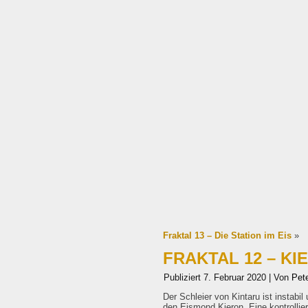
Fraktal 13 – Die Station im Eis
»
FRAKTAL 12 – KI
Publiziert
7. Februar 2020
|
Von
Pete
Der Schleier von Kintaru ist instabi
den Eismond Kieron. Eine kontrollie