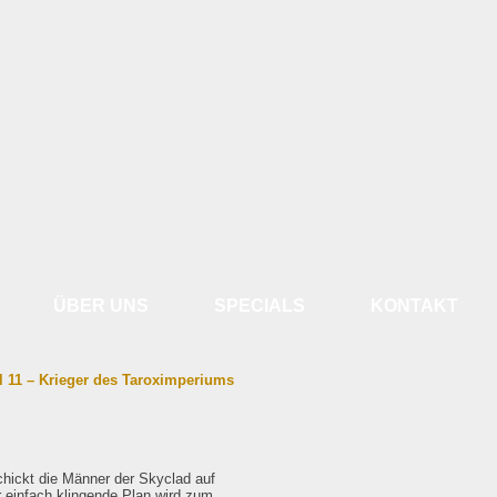
ÜBER UNS
SPECIALS
KONTAKT
l 11 – Krieger des Taroximperiums
schickt die Männer der Skyclad auf
r einfach klingende Plan wird zum