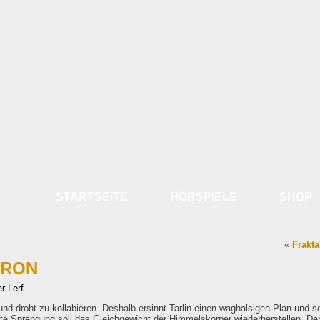
STARTSEITE
HÖRSPIELE
SHOP
«
Frakta
ERON
r Lerf
l und droht zu kollabieren. Deshalb ersinnt Tarlin einen waghalsigen Plan und 
rte Sprengung soll das Gleichgewicht der Himmelskörper wiederherstellen. De